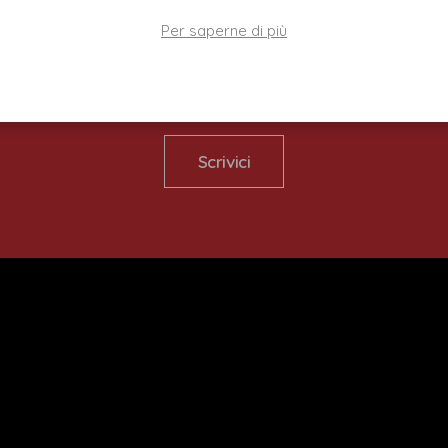
Per saperne di più
Richiedi un preventivo
per saperne di più
Scrivici