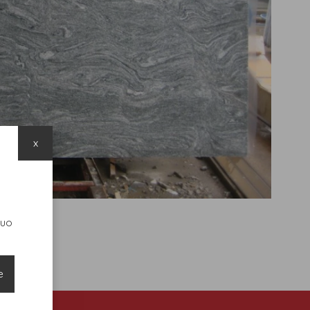
x
suo
e